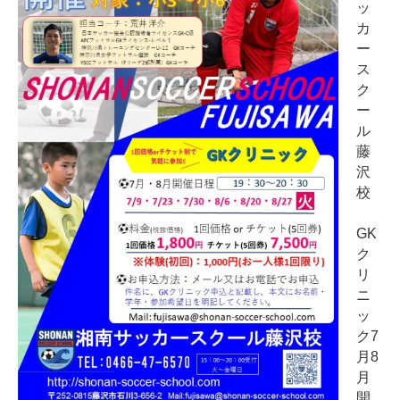
ッ
カ
ー
ス
ク
ー
ル
藤
沢
校
GK
ク
リ
ニ
ッ
ク7
月8
月
開