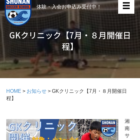
体験・入会お申込み受付中！
GKクリニック【7月・８月開催日
程】
HOME
>
お知らせ
>
GKクリニック【7月・８月開催日
程】
湘
南
サ