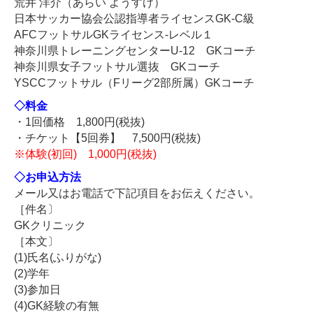
荒井 洋介（あらい ようすけ）
日本サッカー協会公認指導者ライセンスGK-C級
AFCフットサルGKライセンス-レベル１
神奈川県トレーニングセンターU-12 GKコーチ
神奈川県女子フットサル選抜 GKコーチ
YSCCフットサル（Fリーグ2部所属）GKコーチ
◇料金
・1回価格 1,800円(税抜)
・チケット【5回券】 7,500円(税抜)
※体験(初回) 1,000円(税抜)
◇お申込方法
メール又はお電話で下記項目をお伝えください。
［件名〕
GKクリニック
［本文〕
(1)氏名(ふりがな)
(2)学年
(3)参加日
(4)GK経験の有無